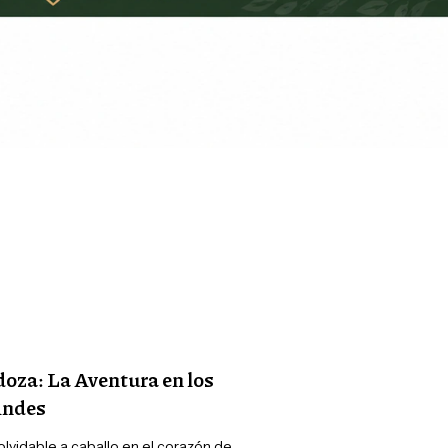
oza: La Aventura en los
ndes
lvidable a caballo en el corazón de