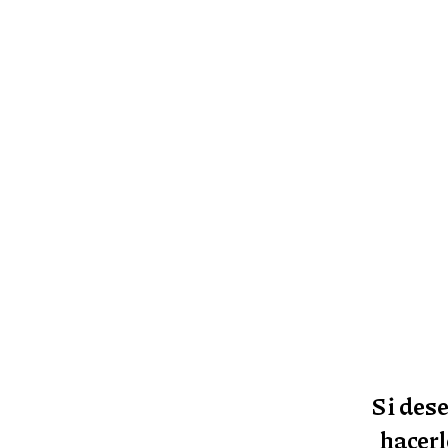
Viajamos con mi familia y fue una experiencia maravillosa. Los
guías fueron muy amables y nos hicieron sentir seguros durante
odo el recorrido. Ver la belleza de Mendoza desde el lomo de un
caballo es algo que nunca olvidaremos.
Marcos Roldín
Si dese
hacerl