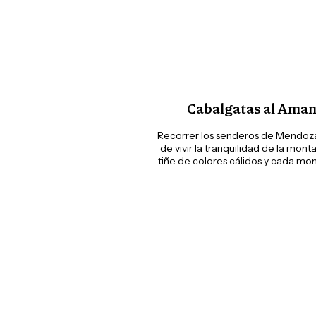
Cabalgatas al Aman
Recorrer los senderos de Mendoza
de vivir la tranquilidad de la montañ
tiñe de colores cálidos y cada mo
experiencia auténtica para disfrut
andin