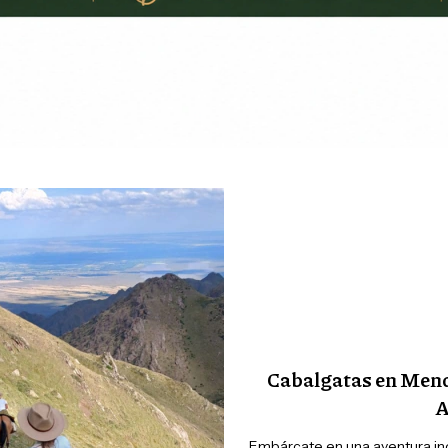
Cabalgatas en Mend
A
Embárcate en una aventura ino