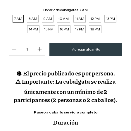
Horario de cabalgatas:
7 AM
7 AM
8 AM
9 AM
10 AM
11 AM
12 PM
13 PM
14 PM
15 PM
16 PM
17 PM
18 PM
💲 El precio publicado es por persona.
⚠️ Importante:
La cabalgata se realiza
únicamente con un
mínimo de 2
participantes (2 personas o 2 caballos)
.
Paseo a caballo servicio completo
Duración