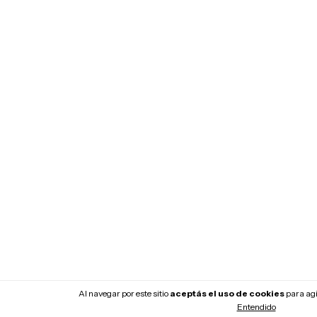
Al navegar por este sitio
aceptás el uso de cookies
para agi
Entendido