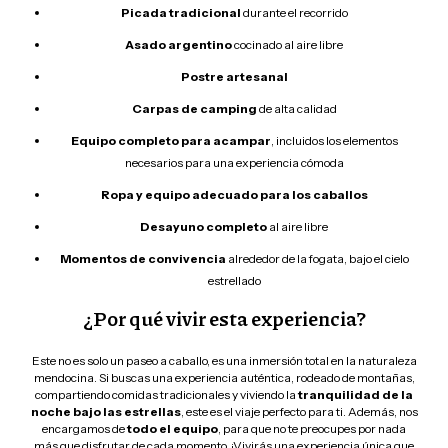
Picada tradicional
durante el recorrido
Asado argentino
cocinado al aire libre
Postre artesanal
Carpas de camping
de alta calidad
Equipo completo para acampar
, incluidos los elementos
necesarios para una experiencia cómoda
Ropa y equipo adecuado para los caballos
Desayuno completo
al aire libre
Momentos de convivencia
alrededor de la fogata, bajo el cielo
estrellado
¿Por qué vivir esta experiencia?
Este no es solo un paseo a caballo, es una inmersión total en la naturaleza
mendocina. Si buscas una experiencia auténtica, rodeado de montañas,
compartiendo comidas tradicionales y viviendo la
tranquilidad de la
noche bajo las estrellas
, este es el viaje perfecto para ti. Además, nos
encargamos de
todo el equipo
, para que no te preocupes por nada
más que disfrutar de cada momento. ¡Vivirás una experiencia única que