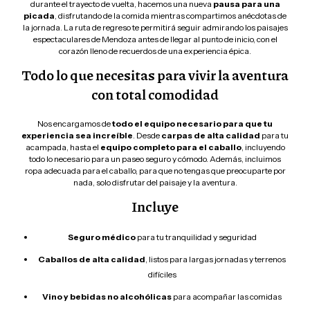
durante el trayecto de vuelta, hacemos una nueva
pausa para una
picada
, disfrutando de la comida mientras compartimos anécdotas de
la jornada. La ruta de regreso te permitirá seguir admirando los paisajes
espectaculares de Mendoza antes de llegar al punto de inicio, con el
corazón lleno de recuerdos de una experiencia épica.
Todo lo que necesitas para vivir la aventura
con total comodidad
Nos encargamos de
todo el equipo necesario para que tu
experiencia sea increíble
. Desde
carpas de alta calidad
para tu
acampada, hasta el
equipo completo para el caballo
, incluyendo
todo lo necesario para un paseo seguro y cómodo. Además, incluimos
ropa adecuada para el caballo, para que no tengas que preocuparte por
nada, solo disfrutar del paisaje y la aventura.
Incluye
Seguro médico
para tu tranquilidad y seguridad
Caballos de alta calidad
, listos para largas jornadas y terrenos
difíciles
Vino y bebidas no alcohólicas
para acompañar las comidas