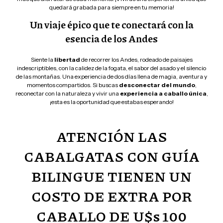
quedará grabada para siempre en tu memoria!
Un viaje épico que te conectará con la
esencia de los Andes
Siente la
libertad
de recorrer los Andes, rodeado de paisajes
indescriptibles, con la calidez de la fogata, el sabor del asado y el silencio
de las montañas. Una experiencia de dos días llena de magia, aventura y
momentos compartidos. Si buscas
desconectar del mundo
,
reconectar con la naturaleza y vivir una
experiencia a caballo única
,
¡esta es la oportunidad que estabas esperando!
ATENCIÓN LAS
CABALGATAS CON GUÍA
BILINGUE TIENEN UN
COSTO DE EXTRA POR
CABALLO DE U$s 100