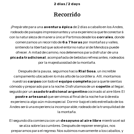
2 días / 2 days
Recorrido
¡Prepárate para una
aventura épica
de 2 días a caballo en los Andes,
rodeado de paisajes impresionantes y una experiencia que te conectará
con la naturaleza de manera única! Partimos desde los
corrales
, donde
comenzamos un recorrido de
6 a 7 horas
por montañas y valles,
sintiendo la libertad que solo el entorno natural de Mendoza puede
ofrecer. A mitad de camino, nos detenemos para disfrutar de una
picada tradicional
, acompañada de bebidas refrescantes, rodeados
por la majestuosidad de la montaña.
Después de la pausa, seguimos hacia
Rial Sosa
, un increíble
campamento ubicado en lo más alto de la cordillera. Allí, montamos
nuestras
carpas
con todo el
equipo completo
para que te sientas
cómodo y preparado para la noche. Disfrutamos de un
copetín
al llegar,
seguido por un
asado tradicional argentino
cocinado al aire libre. El
postre artesanal
que servimos al final de la noche hará de esta
experiencia algo aún más especial. Dormir bajo el cielo estrellado de los
Andes será una experiencia incomparable, rodeado de la tranquilidad de
la montaña.
El segundo día comienza con un
desayuno al aire libre
mientras el sol
se alza sobre las cumbres. Después de reponer energías, nos
preparamos para el regreso. Nos subimos nuevamente a los caballos, y